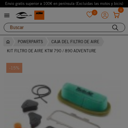
Envio gratis superior a 100€ en península (Excluidas las motos y bicis)
0
0

favorite
POWERPARTS
CAJA DEL FILTRO DE AIRE
KIT FILTRO DE AIRE KTM 790 / 890 ADVENTURE
-15%