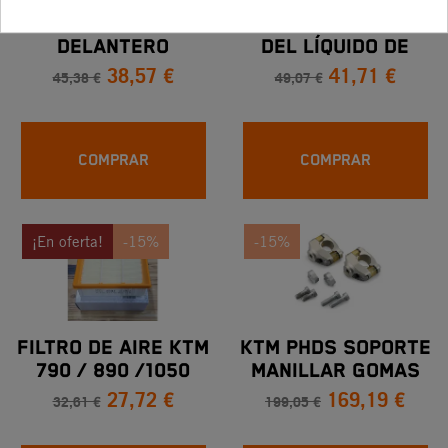
PROTECTOR
TAPA DEL DEPÓSITO
DELANTERO
DEL LÍQUIDO DE
38,57 €
41,71 €
DERECHO BY KTM
FRENOS KTM 790 /
45,38 €
49,07 €
790/ 890
890/ 990
ADVENTURE
COMPRAR
COMPRAR
¡En oferta!
-15%
-15%
FILTRO DE AIRE KTM
KTM PHDS SOPORTE
790 / 890 /1050
MANILLAR GOMAS
27,72 €
169,19 €
/1090 /1190 / 1290
PROGRESIVAS
32,61 €
199,05 €
ADVENTURE
ANTIVIBRACIÓN