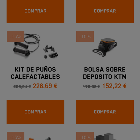
COMPRAR
COMPRAR
-15%
-15%
KIT DE PUÑOS
BOLSA SOBRE
CALEFACTABLES
DEPOSITO KTM
228,69 €
152,22 €
KTM 890 / 790
269,04 €
179,08 €
ADVENTURE
COMPRAR
COMPRAR
-15%
-15%