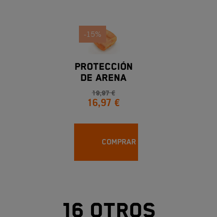
-15%
PROTECCIÓN
DE ARENA
PARA
19,97 €
16,97 €
FILTRO DE
AIRE
COMPRAR
16 otros