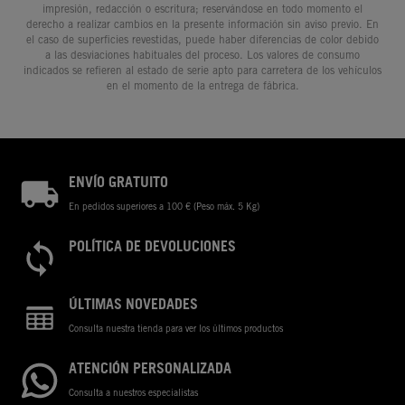
impresión, redacción o escritura; reservándose en todo momento el
derecho a realizar cambios en la presente información sin aviso previo. En
el caso de superficies revestidas, puede haber diferencias de color debido
a las desviaciones habituales del proceso. Los valores de consumo
indicados se refieren al estado de serie apto para carretera de los vehículos
en el momento de la entrega de fábrica.
ENVÍO GRATUITO
En pedidos superiores a 100 € (Peso máx. 5 Kg)
POLÍTICA DE DEVOLUCIONES
ÚLTIMAS NOVEDADES
Consulta nuestra tienda para ver los últimos productos
ATENCIÓN PERSONALIZADA
Consulta a nuestros especialistas