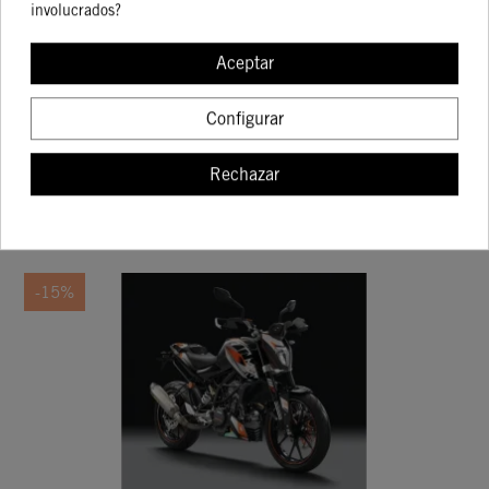
involucrados?
KIT DE ILUMINACIÓN
Aceptar
82,02 €
96,50 €
Configurar
Rechazar
COMPRAR
-15%