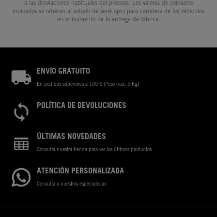
a las desviaciones habituales del proceso. Los valores de consumo
indicados se refieren al estado de serie apto para carretera de los vehículos
en el momento de la entrega de fábrica.
ENVÍO GRATUITO
En pedidos superiores a 100 € (Peso máx. 5 Kg)
POLÍTICA DE DEVOLUCIONES
ÚLTIMAS NOVEDADES
Consulta nuestra tienda para ver los últimos productos
ATENCIÓN PERSONALIZADA
Consulta a nuestros especialistas