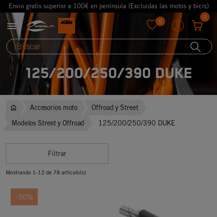
Envio gratis superior a 100€ en península (Excluidas las motos y bicis)
0
0

favorite
125/200/250/390 DUKE
Accesorios moto
Offroad y Street
Modelos Street y Offroad
125/200/250/390 DUKE
Filtrar
Mostrando 1-12 de 78 artículo(s)
-30%