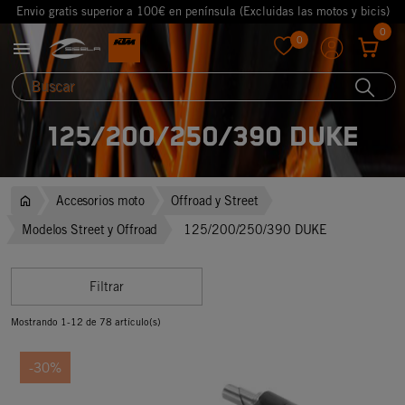
Envio gratis superior a 100€ en península (Excluidas las motos y bicis)
0
0

favorite
125/200/250/390 DUKE
Accesorios moto
Offroad y Street
Modelos Street y Offroad
125/200/250/390 DUKE
Filtrar
Mostrando 1-12 de 78 artículo(s)
-30%