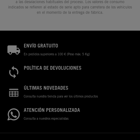
a las desviaciones habituales del proceso. Los valores de consumo
indicados se refieren al estado de serie apto para carretera de los vehículos
en el momento de la entrega de fábrica.
ENVÍO GRATUITO
En pedidos superiores a 100 € (Peso máx. 5 Kg)
POLÍTICA DE DEVOLUCIONES
ÚLTIMAS NOVEDADES
Consulta nuestra tienda para ver los últimos productos
ATENCIÓN PERSONALIZADA
Consulta a nuestros especialistas