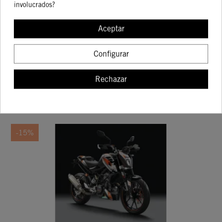
involucrados?
KIT DE ILUMINACIÓN
Aceptar
82,02 €
96,50 €
Configurar
Rechazar
COMPRAR
-15%