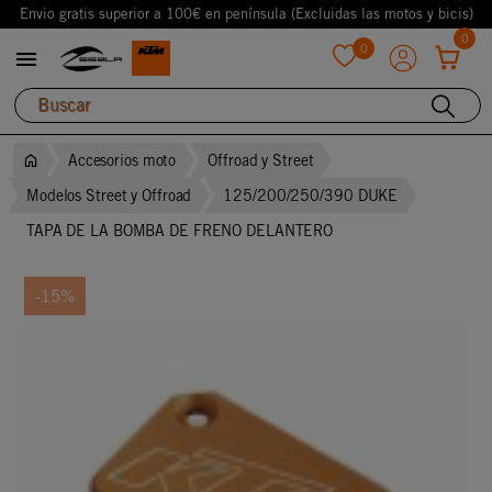
Envio gratis superior a 100€ en península (Excluidas las motos y bicis)
0
0

favorite
Accesorios moto
Offroad y Street
Modelos Street y Offroad
125/200/250/390 DUKE
TAPA DE LA BOMBA DE FRENO DELANTERO
-15%