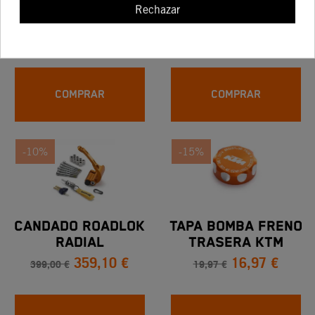
Rechazar
PROTECTORA DE
BASCULANTE
72,30 €
33,22 €
RADIADOR
85,06 €
39,08 €
COMPRAR
COMPRAR
-10%
-15%
CANDADO ROADLOK
TAPA BOMBA FRENO
RADIAL
TRASERA KTM
359,10 €
16,97 €
MECANIZADA
399,00 €
19,97 €
NARANJA