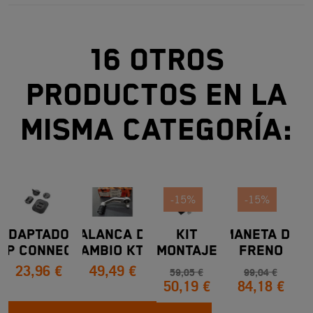
16 otros
productos en la
misma categoría:
-15%
-15%
Adaptador
PALANCA DE
KIT
MANETA DE
PR
SP Connect
CAMBIO KTM
MONTAJE
FRENO
23,96 €
49,49 €
Universal
DUKE
SISTEMA
ARTICULADA
T
59,05 €
99,04 €
50,19 €
84,18 €
Para
125/200/250/390
DE
Y
E
Smartphone
ALARMA
AJUSTABLE