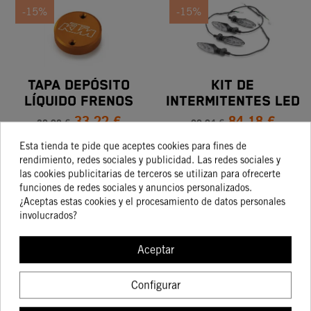
-15%
-15%
TAPA DEPÓSITO
KIT DE
LÍQUIDO FRENOS
INTERMITENTES LED
33,22 €
84,18 €
KTM
39,08 €
99,04 €
Esta tienda te pide que aceptes cookies para fines de
rendimiento, redes sociales y publicidad. Las redes sociales y
las cookies publicitarias de terceros se utilizan para ofrecerte
COMPRAR
COMPRAR
funciones de redes sociales y anuncios personalizados.
¿Aceptas estas cookies y el procesamiento de datos personales
involucrados?
-15%
-15%
Aceptar
Configurar
REJILLA
PROTECTOR DEL