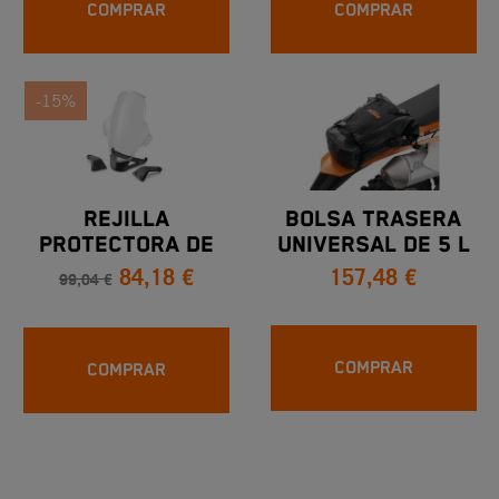
COMPRAR
COMPRAR
-15%
REJILLA
BOLSA TRASERA
PROTECTORA DE
UNIVERSAL DE 5 L
84,18 €
157,48 €
FARO KTM
99,04 €
ADVENTURE 2.013-
2.017
COMPRAR
COMPRAR