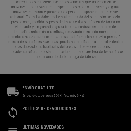
Determinadas características de los vehículos que aparecen en las
imágenes pueden variar con respecto a los modelos de serie, y algunas
imágenes muestran equipamiento opcional, disponible por un coste
adicional. Todos los datos relativos al contenido del suministro, aspecto,
prestaciones, medidas y pesos de los vehículos se ofrecen de forma no
vinculante y sin garantía alguna frente a confusiones o errores de
impresión, redacción o escritura; reservándose en todo momento el
derecho a realizar cambios en la presente información sin aviso previo. En
el caso de superficies revestidas, puede haber diferencias de color debido
a las desviaciones habituales del proceso. Los valores de consumo
indicados se refieren al estado de serie apto para carretera de los vehículos
en el momento de la entrega de fábrica.
ENVÍO GRATUITO
En pedidos superiores a 100 € (Peso máx. 5 Kg)
POLÍTICA DE DEVOLUCIONES
ÚLTIMAS NOVEDADES