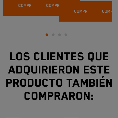
KTM
DE
COMPRAR
COMPRAR
DUKE
COMPRAR
COMPRA
125
A
Los clientes que
adquirieron este
producto también
compraron: