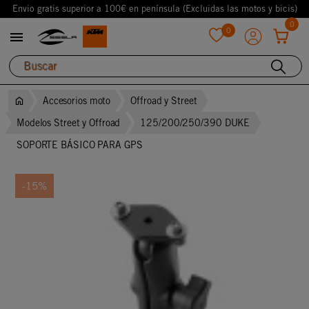
Envio gratis superior a 100€ en península (Excluidas las motos y bicis)
0
0

favorite
Accesorios moto
Offroad y Street
Modelos Street y Offroad
125/200/250/390 DUKE
SOPORTE BÁSICO PARA GPS
-15%