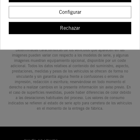
COMPRAR
COMPRAR
COMPRAR
COMPRA
125
DUKE
RC
Configurar
Rechazar
Determinadas características de los vehículos que aparecen en las
imágenes pueden variar con respecto a los modelos de serie, y algunas
imágenes muestran equipamiento opcional, disponible por un coste
adicional. Todos los datos relativos al contenido del suministro, aspecto,
prestaciones, medidas y pesos de los vehículos se ofrecen de forma no
vinculante y sin garantía alguna frente a confusiones o errores de
impresión, redacción o escritura; reservándose en todo momento el
derecho a realizar cambios en la presente información sin aviso previo. En
el caso de superficies revestidas, puede haber diferencias de color debido
a las desviaciones habituales del proceso. Los valores de consumo
indicados se refieren al estado de serie apto para carretera de los vehículos
en el momento de la entrega de fábrica.