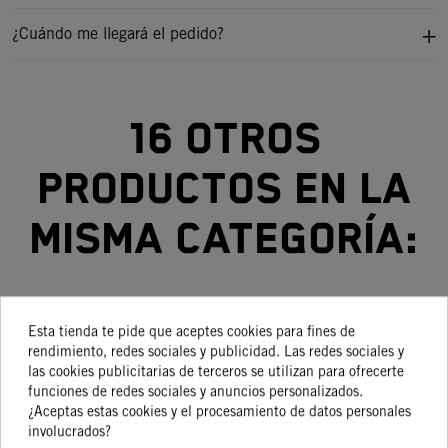
¿Cuándo me llegará el pedido?
16 otros
productos en la
misma categoría:
Esta tienda te pide que aceptes cookies para fines de
-15%
-15%
-17,35%
-15%
rendimiento, redes sociales y publicidad. Las redes sociales y
las cookies publicitarias de terceros se utilizan para ofrecerte
Perno De
SOPORTE
FUNDA SP
PROTECTOR
PR
funciones de redes sociales y anuncios personalizados.
Alojamiento
BÁSICO
CONNECT
CADENA EN
¿Aceptas estas cookies y el procesamiento de datos personales
involucrados?
PARA
165X80
ACERO
13,92 €
70,42 €
39,89 €
55,06 €