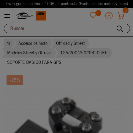
Envio gratis superior a 100€ en península (Excluidas las motos y bicis)
0
0

favorite
Accesorios moto
Offroad y Street
Modelos Street y Offroad
125/200/250/390 DUKE
SOPORTE BÁSICO PARA GPS
-15%