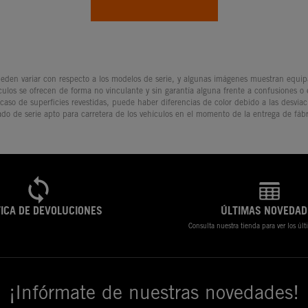
den variar con respecto a los modelos de serie, y algunas imágenes muestran equipam
culos se ofrecen de forma no vinculante y sin garantía alguna frente a confusiones o
 caso de superficies revestidas, puede haber diferencias de color debido a las desvia
ado de serie apto para carretera de los vehículos en el momento de la entrega de fábr
TICA DE DEVOLUCIONES
ÚLTIMAS NOVEDAD
Consulta nuestra tienda para ver los úl
¡Infórmate de nuestras novedades!