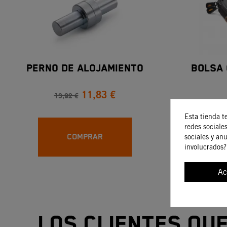
Perno De Alojamiento
BOLSA
11,83 €
13,92 €
Esta tienda t
redes sociales
COMPRAR
sociales y an
involucrados?
Ac
Los clientes qu