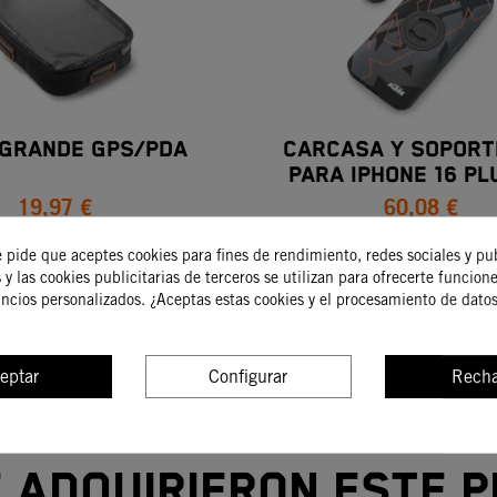
 GRANDE GPS/PDA
CARCASA Y SOPORT
PARA IPHONE 16 PL
19,97 €
60,08 €
CONNECT
e pide que aceptes cookies para fines de rendimiento, redes sociales y pu
 y las cookies publicitarias de terceros se utilizan para ofrecerte funcion
COMPRAR
COMPRAR
uncios personalizados. ¿Aceptas estas cookies y el procesamiento de dato
eptar
Configurar
Recha
e adquirieron este 