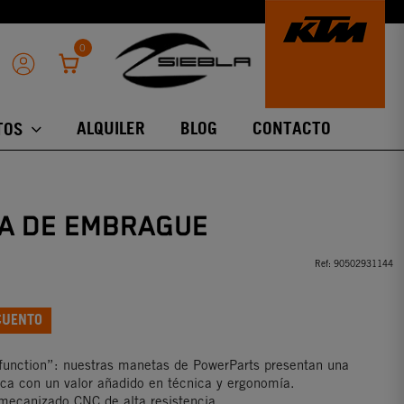
0
ALQUILER
BLOG
CONTACTO
TOS
A DE EMBRAGUE
Ref:
90502931144
CUENTO
function”: nuestras manetas de PowerParts presentan una
tica con un valor añadido en técnica y ergonomía.
mecanizado CNC de alta resistencia