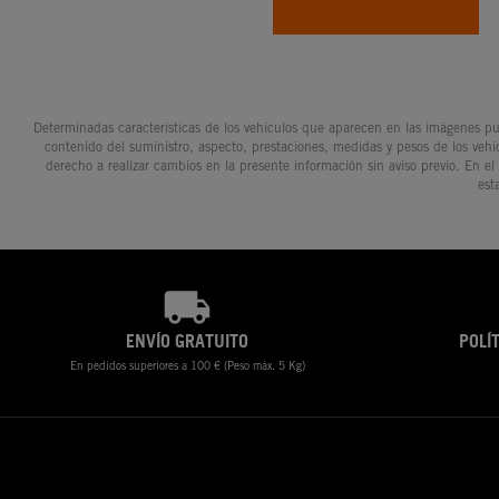
Determinadas características de los vehículos que aparecen en las imágenes pue
contenido del suministro, aspecto, prestaciones, medidas y pesos de los vehí
derecho a realizar cambios en la presente información sin aviso previo. En el
est
ENVÍO GRATUITO
POLÍ
En pedidos superiores a 100 € (Peso máx. 5 Kg)