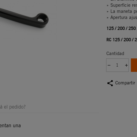
» Superficie r
» La maneta pu
» Apertura aju
125 / 200 / 250
RC 125 / 200 / 
Cantidad
share
Compartir
á el pedido?
sentan una