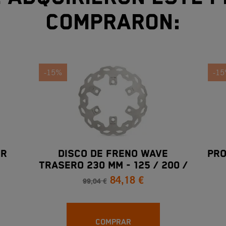
compraron:
-15%
-1
OR
DISCO DE FRENO WAVE
PRO
TRASERO 230 MM - 125 / 200 /
84,18 €
250 / 390 DUKE 13 – 19 / RC
99,04 €
125 / 200 / 250 / 390 14 – 19
COMPRAR