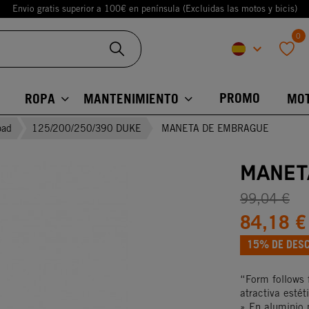
Envio gratis superior a 100€ en península (Excluidas las motos y bicis)
0
keyboard_arrow_down
favorite
PROMO
ROPA
MANTENIMIENTO
MO
oad
125/200/250/390 DUKE
MANETA DE EMBRAGUE
MANET
99,04 €
84,18 €
15% DE DES
“Form follows 
atractiva esté
» En aluminio 