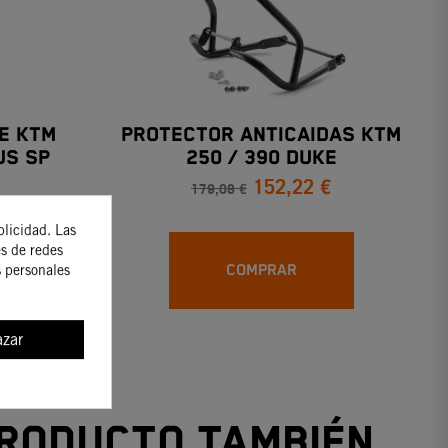
E KTM
PROTECTOR ANTICAIDAS KTM
US SP
250 / 390 DUKE
152,22 €
179,08 €
blicidad. Las
es de redes
COMPRAR
s personales
zar
producto también