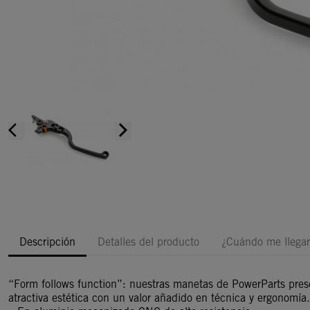
arrow_back_ios
arrow_forward_ios
Descripción
Detalles del producto
¿Cuándo me llegar
“Form follows function”: nuestras manetas de PowerParts pre
atractiva estética con un valor añadido en técnica y ergonomía.