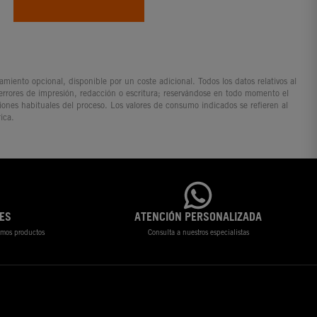
iento opcional, disponible por un coste adicional. Todos los datos relativos al
 errores de impresión, redacción o escritura; reservándose en todo momento el
ciones habituales del proceso. Los valores de consumo indicados se refieren al
ica.
ES
ATENCIÓN PERSONALIZADA
timos productos
Consulta a nuestros especialistas