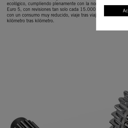
ecológico, cumpliendo plenamente con la normativa
Euro 5, con revisiones tan solo cada 15.000 km y
Ac
con un consumo muy reducido, viaje tras viaje,
kilómetro tras kilómetro.