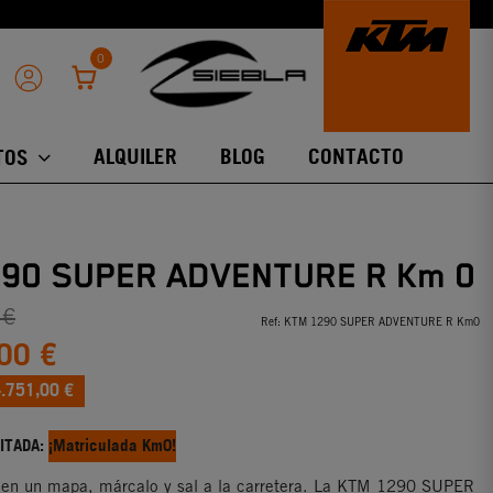
0
ALQUILER
BLOG
CONTACTO
TOS
290 SUPER ADVENTURE R Km 0
 €
Ref:
KTM 1290 SUPER ADVENTURE R Km0
00 €
.751,00 €
ITADA:
¡Matriculada Km0!
o en un mapa, márcalo y sal a la carretera. La KTM 1290 SUPER