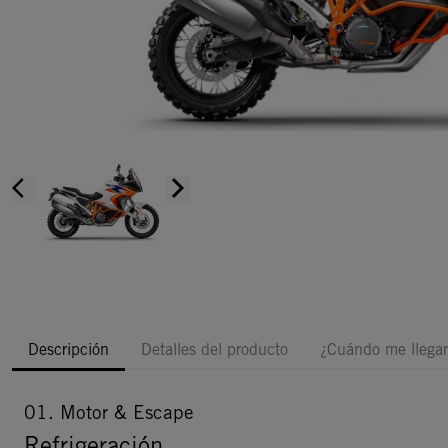
arrow_back_ios
arrow_forward_ios
Descripción
Detalles del producto
¿Cuándo me llegar
01. Motor & Escape
Refrigeración