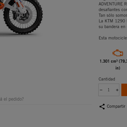
ADVENTURE R es
desafiantes co
Tan sólo somos
La KTM 1290 S
su bandera en 
Esta motocicle
1.301 cm³ (79,
in)
Cantidad
á el pedido?
share
Compartir