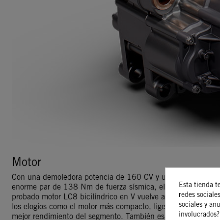
Motor
Con una demoledora potencia de 160 CV y un
Esta tienda t
enorme par de 138 Nm de fuerza sísmica, el
redes sociales
probado motor LC8 bicilíndrico en V vuelve a recibir
sociales y an
los elogios como el motor más compacto, ligero y de
involucrados?
mejor rendimiento del segmento. También es más