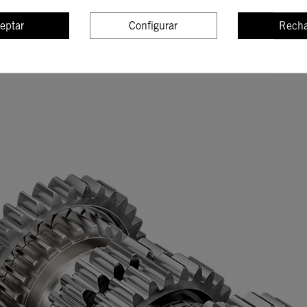
eptar
Configurar
Recha