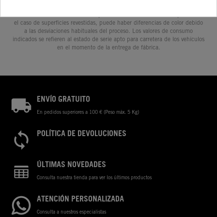
impresión, redacción o escritura; reservándose en todo momento el
derecho a realizar cambios en la presente información sin aviso previo. En
el caso de superficies revestidas, puede haber diferencias de color debido
a las desviaciones habituales del proceso. Los valores de consumo
indicados se refieren al estado de serie apto para carretera de los vehículos
en el momento de la entrega de fábrica.
ENVÍO GRATUITO
En pedidos superiores a 100 € (Peso máx. 5 Kg)
POLÍTICA DE DEVOLUCIONES
ÚLTIMAS NOVEDADES
Consulta nuestra tienda para ver los últimos productos
ATENCIÓN PERSONALIZADA
Consulta a nuestros especialistas