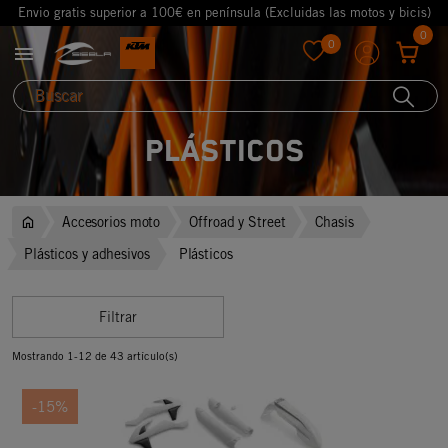
Envio gratis superior a 100€ en península (Excluidas las motos y bicis)
0
0

favorite
Plásticos
Accesorios moto
Offroad y Street
Chasis
Plásticos y adhesivos
Plásticos
Filtrar
Mostrando 1-12 de 43 artículo(s)
-15%