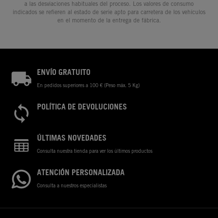
a las desviaciones habituales del proceso. Los valores de consumo
indicados se refieren al estado de serie apto para carretera de los vehículos
en el momento de la entrega de fábrica.
ENVÍO GRATUITO
En pedidos superiores a 100 € (Peso máx. 5 Kg)
POLÍTICA DE DEVOLUCIONES
ÚLTIMAS NOVEDADES
Consulta nuestra tienda para ver los últimos productos
ATENCIÓN PERSONALIZADA
Consulta a nuestros especialistas