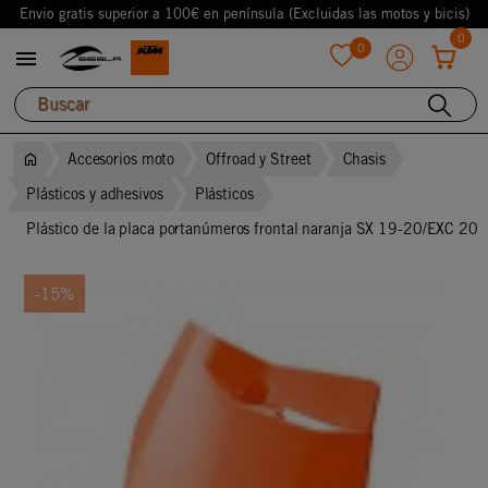
Envio gratis superior a 100€ en península (Excluidas las motos y bicis)
0
0

favorite
Accesorios moto
Offroad y Street
Chasis
Plásticos y adhesivos
Plásticos
Plástico de la placa portanúmeros frontal naranja SX 19-20/EXC 20
-15%