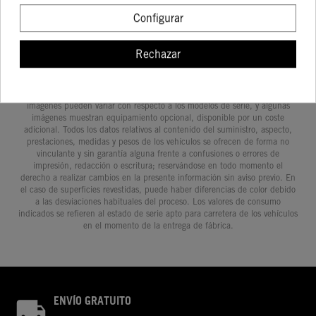
Configurar
Rechazar
Determinadas características de los vehículos que aparecen en las
imágenes pueden variar con respecto a los modelos de serie, y algunas
imágenes muestran equipamiento opcional, disponible por un coste
adicional. Todos los datos relativos al contenido del suministro, aspecto,
prestaciones, medidas y pesos de los vehículos se ofrecen de forma no
vinculante y sin garantía alguna frente a confusiones o errores de
impresión, redacción o escritura; reservándose en todo momento el
derecho a realizar cambios en la presente información sin aviso previo. En
el caso de superficies revestidas, puede haber diferencias de color debido
a las desviaciones habituales del proceso. Los valores de consumo
indicados se refieren al estado de serie apto para carretera de los vehículos
en el momento de la entrega de fábrica.
ENVÍO GRATUITO