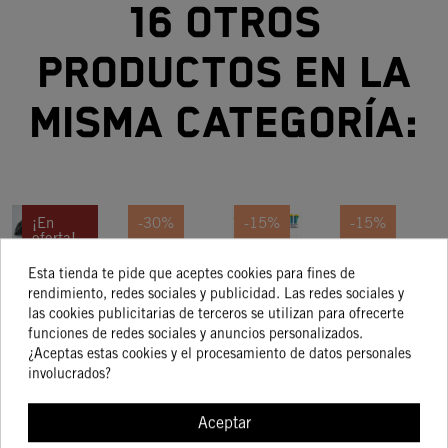
16 otros
productos en la
misma categoría:
¡En
-30%
-15%
-15%
oferta!
SOPORTE
PREFILTRO
KIT DE
KIT DE
-15%
Esta tienda te pide que aceptes cookies para fines de
RTAMATRICULAS
POLVO
ADHESIVOS
ADHESIVOS
PR
rendimiento, redes sociales y publicidad. Las redes sociales y
las cookies publicitarias de terceros se utilizan para ofrecerte
PARA KTM
ENDURO
FACTORY
R
117,61 €
9,98 €
149,07 €
159,05 €
funciones de redes sociales y anuncios personalizados.
99,97 €
6,99 €
126,71 €
135,20 €
ECX SX XC
FACTORY
¿Aceptas estas cookies y el procesamiento de datos personales
11-16
KT
involucrados?
Aceptar
COMPRAR
COMPRAR
COMPRAR
COMPRA