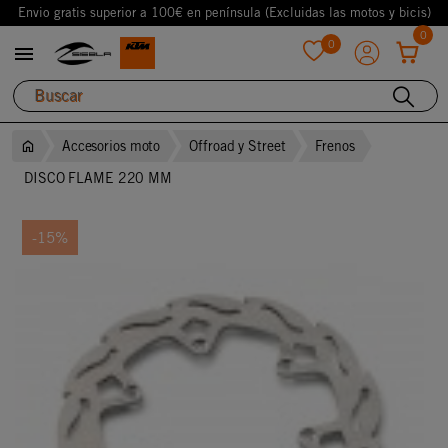
Envio gratis superior a 100€ en península (Excluidas las motos y bicis)
0
0

favorite
Accesorios moto
Offroad y Street
Frenos
DISCO FLAME 220 MM
-15%