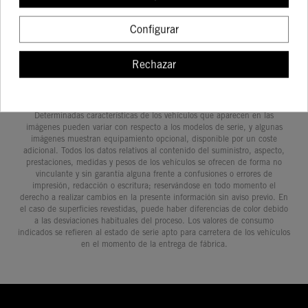
COMPRAR
COMPRAR
COMPRAR
COMPRA
EXC
(13-17)
Configurar
Rechazar
Determinadas características de los vehículos que aparecen en las
imágenes pueden variar con respecto a los modelos de serie, y algunas
imágenes muestran equipamiento opcional, disponible por un coste
adicional. Todos los datos relativos al contenido del suministro, aspecto,
prestaciones, medidas y pesos de los vehículos se ofrecen de forma no
vinculante y sin garantía alguna frente a confusiones o errores de
impresión, redacción o escritura; reservándose en todo momento el
derecho a realizar cambios en la presente información sin aviso previo. En
el caso de superficies revestidas, puede haber diferencias de color debido
a las desviaciones habituales del proceso. Los valores de consumo
indicados se refieren al estado de serie apto para carretera de los vehículos
en el momento de la entrega de fábrica.