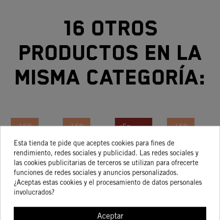
16 otros
productos en la
misma categoría:
-15%
-15%
¡En
-15%
oferta!
Esta tienda te pide que aceptes cookies para fines de
PASTILLAS
PASADOR
Palanca De
MANETA
C
-15%
rendimiento, redes sociales y publicidad. Las redes sociales y
FRENO
FIJACIÓN
Freno De
DE
S
las cookies publicitarias de terceros se utilizan para ofrecerte
funciones de redes sociales y anuncios personalizados.
TRASERAS
PASTILLAS
Pie
FRENO
D
39,20 €
9,98 €
95,83 €
32,79 €
¿Aceptas estas cookies y el procesamiento de datos personales
33,32 €
8,49 €
81,46 €
27,87 €
KTM 790
Premontada
KTM
D
involucrados?
ADV / R /
CON
T
R RALLY
MUELLE
Aceptar
19-22
SX XC