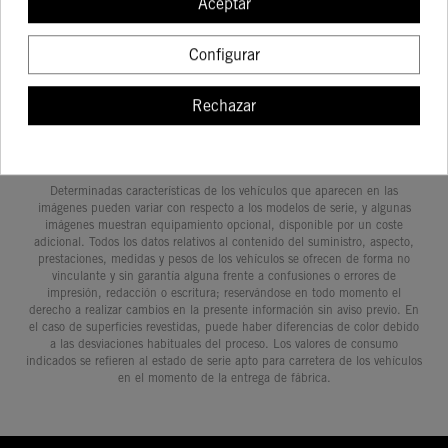
Aceptar
COMPRAR
COMPRAR
COMPRAR
COMPRA
Configurar
Rechazar
Determinadas características de los vehículos que aparecen en las
imágenes pueden variar con respecto a los modelos de serie, y algunas
imágenes muestran equipamiento opcional, disponible por un coste
adicional. Todos los datos relativos al contenido del suministro, aspecto,
prestaciones, medidas y pesos de los vehículos se ofrecen de forma no
vinculante y sin garantía alguna frente a confusiones o errores de
impresión, redacción o escritura; reservándose en todo momento el
derecho a realizar cambios en la presente información sin aviso previo. En
el caso de superficies revestidas, puede haber diferencias de color debido
a las desviaciones habituales del proceso. Los valores de consumo
indicados se refieren al estado de serie apto para carretera de los vehículos
en el momento de la entrega de fábrica.