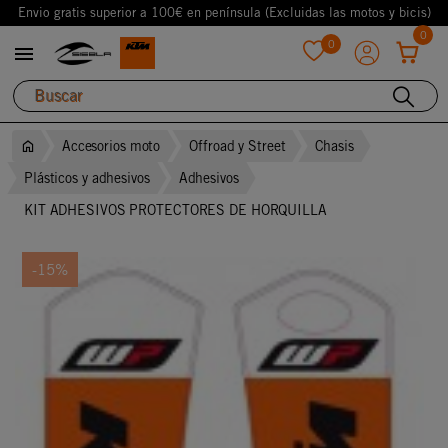
Envio gratis superior a 100€ en península (Excluidas las motos y bicis)
0
0

favorite
Accesorios moto
Offroad y Street
Chasis
Plásticos y adhesivos
Adhesivos
KIT ADHESIVOS PROTECTORES DE HORQUILLA
-15%