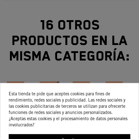
16 otros
productos en la
misma categoría:
-10%
-15%
-15%
-15%
Esta tienda te pide que aceptes cookies para fines de
rendimiento, redes sociales y publicidad. Las redes sociales y
EMBLEMA
ADHESIVO
ADHESIVO
KIT DE
J
las cookies publicitarias de terceros se utilizan para ofrecerte
3D KTM
NUMERO
HORQUILLA
ADHESIVOS
AD
funciones de redes sociales y anuncios personalizados.
PARA 1290
8
DELANTERA
FACTORY
20,39 €
2,96 €
27,04 €
149,07 €
¿Aceptas estas cookies y el procesamiento de datos personales
18,35 €
2,52 €
22,99 €
126,71 €
SUPERDUKE
3PIEZAS
WP 48
T
involucrados?
GT
NEGRO 5''
C