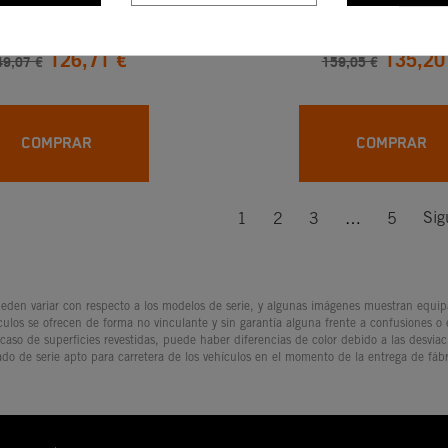
 ADHESIVOS "STYLE"
KIT DE ADHESIVOS 
126,71 €
135,20
49,07 €
159,05 €
COMPRAR
COMPRAR
Sig
1
2
3
…
5
den variar con respecto a los modelos de serie, y algunas imágenes muestran equipam
culos se ofrecen de forma no vinculante y sin garantía alguna frente a confusiones o
 caso de superficies revestidas, puede haber diferencias de color debido a las desvia
ado de serie apto para carretera de los vehículos en el momento de la entrega de fábr