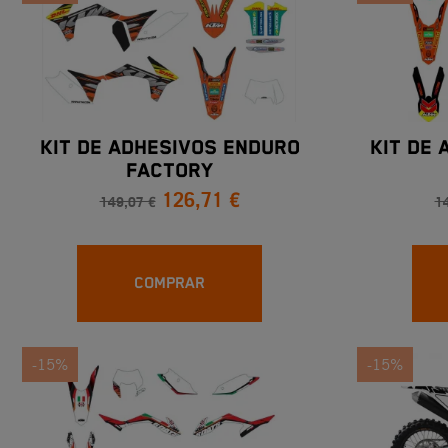
KIT DE ADHESIVOS ENDURO
KIT DE
FACTORY
126,71 €
149,07 €
1
COMPRAR
-15%
-15%