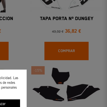
CCION
TAPA PORTA Nº DUNGEY
€
36,82 €
43,32 €
COMPRAR
-15%
blicidad. Las
es de redes
s personales
zar