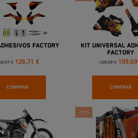
 ADHESIVOS FACTORY
KIT UNIVERSAL AD
FACTORY
126,71 €
109,69
49,07 €
129,05 €
COMPRAR
COMPRAR
-15%