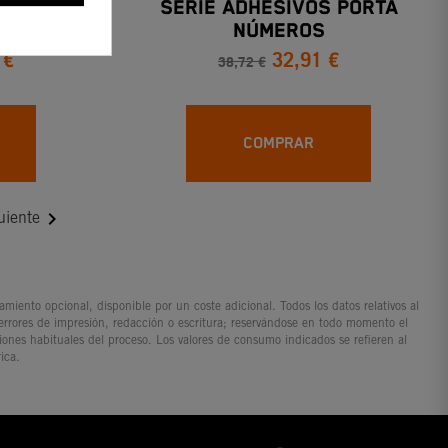
FACTORY
SERIE ADHESIVOS PORTA
NÚMEROS
 €
32,91 €
38,72 €
COMPRAR

uiente
iento opcional, disponible por un coste adicional. Todos los datos relativos al
 errores de impresión, redacción o escritura; reservándose en todo momento el
ciones habituales del proceso. Los valores de consumo indicados se refieren al
ica.