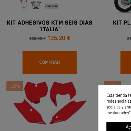
KIT ADHESIVOS KTM SEIS DÍAS
KIT P
'ITALIA'
135,20 €
159,05 €
3
COMPRAR
-15%
-15%
Esta tienda t
redes sociales
sociales y an
involucrados?
Ac