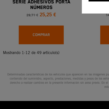
SERIE ADHESIVOS PORTA
KIT DE
NÚMEROS
25,25 €
29,71 €
1
COMPRAR
Mostrando 1-12 de 49 artículo(s)
Determinadas características de los vehículos que aparecen en las imágenes pue
contenido del suministro, aspecto, prestaciones, medidas y pesos de los vehí
derecho a realizar cambios en la presente información sin aviso previo. En el
est