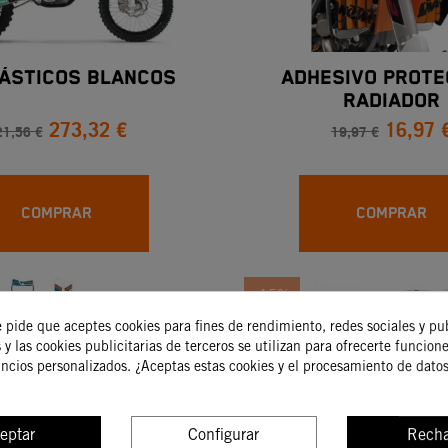
LÁSTICOS BLANCOS
ADHESIVO PROTE
RADIADOR
273,32 €
16,97 
21,56 €
19,97 €
COMPRAR
COMPRAR
-15%
e pide que aceptes cookies para fines de rendimiento, redes sociales y pu
 y las cookies publicitarias de terceros se utilizan para ofrecerte funcion
uncios personalizados. ¿Aceptas estas cookies y el procesamiento de dato
eptar
Configurar
Recha