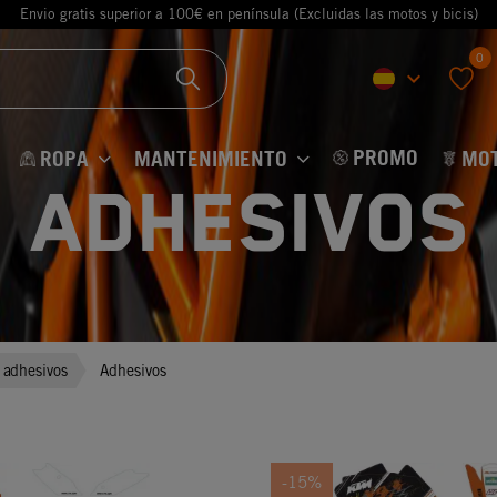
Envio gratis superior a 100€ en península (Excluidas las motos y bicis)
0
keyboard_arrow_down
favorite
PROMO
ROPA
MANTENIMIENTO
MO
Adhesivos
y adhesivos
Adhesivos
-15%