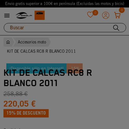
Envio gratis superior a 100€ en península (Excluidas las motos y bicis)
0
0

favorite
Accesorios moto
KIT DE CALCAS RC8 R BLANCO 2011
¡Disponible sólo en Internet!
-15%
KIT DE CALCAS RC8 R
BLANCO 2011
258,88 €
220,05 €
15% DE DESCUENTO