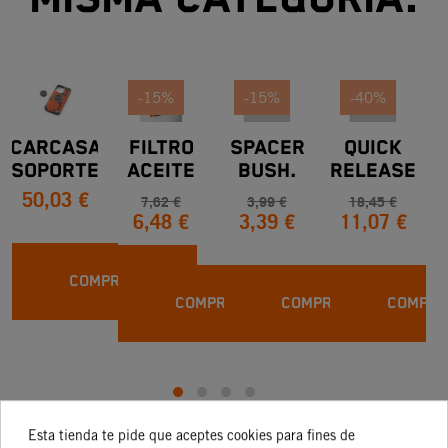
-15%
-15%
-40%
CARCASA
FILTRO
SPACER
QUICK
SOPORTE
ACEITE
BUSH.
RELEASE
50,03 €
KTM PARA
KTM 250
SPRING
CPL. 50
7,62 €
3,99 €
18,45 €
6,48 €
3,39 €
11,07 €
SMARTPHONE
F Y 690
BRACKET
SXR '97
IPHONE 14
RALLY
MODELOS
FACTORY
COMPRAR
STREET,
COMPRAR
COMPRAR
COMPRA
OFF-ROAD Y
ADVENTURE
Esta tienda te pide que aceptes cookies para fines de