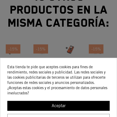
productos en la
misma categoría:
-15%
-15%
-15%
TAPÓN
PIÑÓN
SOPORTE Y
CAMBIO
Esta tienda te pide que aceptes cookies para fines de
DEPÓSITO
DE
CARCASA
RÁPIDO
T
rendimiento, redes sociales y publicidad. Las redes sociales y
50,03 €
RACING
SALIDA
KTM PARA
141,39 €
64,49 €
968,12 €
las cookies publicitarias de terceros se utilizan para ofrecerte
120,18 €
54,82 €
822,90 €
520
SMARTPHONE
funciones de redes sociales y anuncios personalizados.
IPHONE 14
¿Aceptas estas cookies y el procesamiento de datos personales
PRO MAX
involucrados?
COMPRAR
MODELOS
COMPRAR
COMPRAR
COMPRA
STREET,
Aceptar
OFF-ROAD Y
ADVENTURE