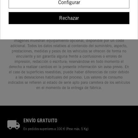
Configurar
Rechazar
Determinadas características de los vehículos que aparecen en las
imágenes pueden variar con respecto a los modelos de serie, y algunas
imágenes muestran equipamiento opcional, disponible por un coste
adicional. Todos los datos relativos al contenido del suministro, aspecto,
prestaciones, medidas y pesos de los vehículos se ofrecen de forma no
vinculante y sin garantía alguna frente a confusiones o errores de
impresión, redacción o escritura; reservándose en todo momento el
derecho a realizar cambios en la presente información sin aviso previo. En
el caso de superficies revestidas, puede haber diferencias de color debido
a las desviaciones habituales del proceso. Los valores de consumo
indicados se refieren al estado de serie apto para carretera de los vehículos
en el momento de la entrega de fábrica.
ENVÍO GRATUITO
En pedidos superiores a 100 € (Peso máx. 5 Kg)