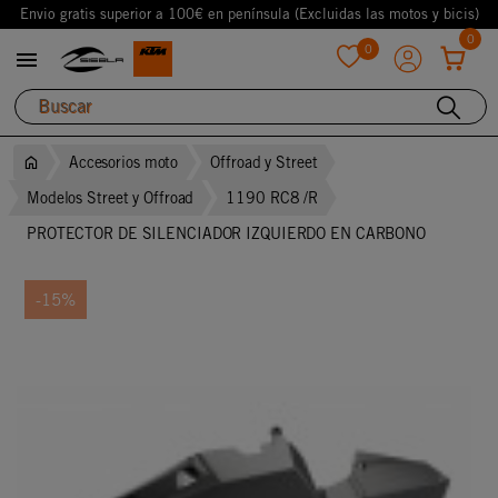
Envio gratis superior a 100€ en península (Excluidas las motos y bicis)
0
0

favorite
Accesorios moto
Offroad y Street
Modelos Street y Offroad
1190 RC8 /R
PROTECTOR DE SILENCIADOR IZQUIERDO EN CARBONO
-15%